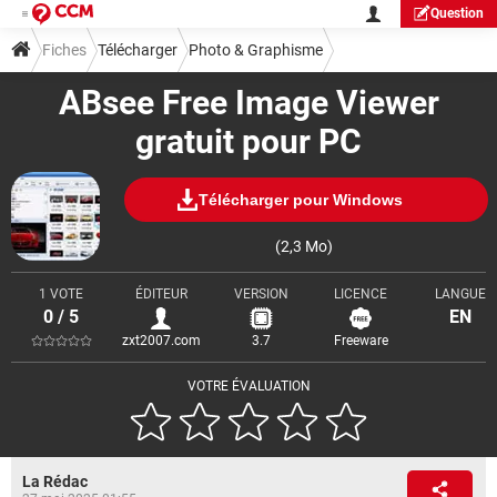
Question
Fiches
Télécharger
Photo & Graphisme
ABsee Free Image Viewer
Visionnage & Diaporama
gratuit pour PC
Télécharger pour Windows
(2,3 Mo)
1 VOTE
ÉDITEUR
VERSION
LICENCE
LANGUE
0 / 5
EN
zxt2007.com
3.7
Freeware
VOTRE ÉVALUATION
La Rédac