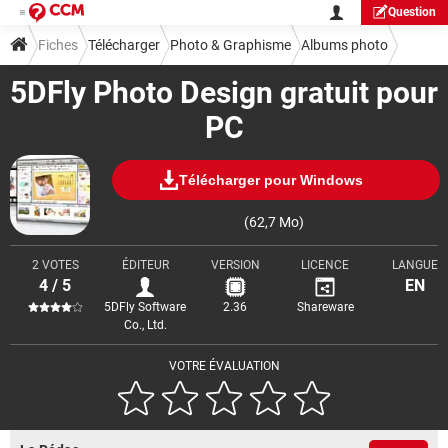
Question
Fiches
Télécharger
Photo & Graphisme
Albums photo
5DFly Photo Design gratuit pour
PC
Télécharger pour Windows
(62,7 Mo)
2 VOTES
ÉDITEUR
VERSION
LICENCE
LANGUE
4 / 5
EN
5DFly Software
2.36
Shareware
Co., Ltd.
VOTRE ÉVALUATION