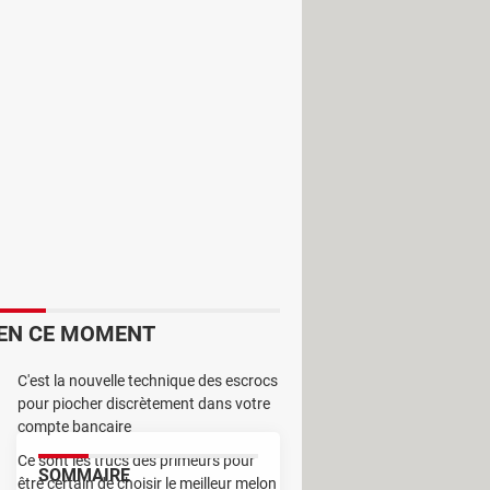
se sur l'écran du PC. Il est agréable
EN CE MOMENT
C'est la nouvelle technique des escrocs
pour piocher discrètement dans votre
compte bancaire
Ce sont les trucs des primeurs pour
SOMMAIRE
être certain de choisir le meilleur melon