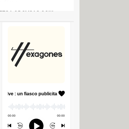
e d'écran
LES PODCASTS CCM
ail Maker