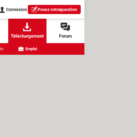
Connexion
Posez votre
question
Téléchargement
Forum
éo
Emploi