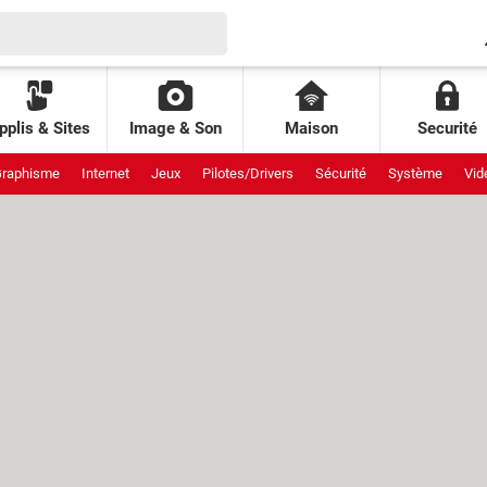
pplis & Sites
Image & Son
Maison
Securité
raphisme
Internet
Jeux
Pilotes/Drivers
Sécurité
Système
Vid