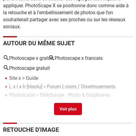
appliquer. PhotoScape X se positionne donc comme aide à
la retouche et à l’embellissement de photos que l’on
souhaiterait partager avec ses proches ou sur les réseaux
sociaux.
AUTOUR DU MÊME SUJET
Photoscape x gratuit
Photoscape x francais
Photoscape gratuit
Site x
> Guide
L x l x h
[résolu] >
Forum Loisirs / Divertissements
Photoscape
> Télécharger - Photo & Graphisme
Mangmi air x
> Guide
Réveil homday x-pert mode d'emploi
>
Forum scanner
RETOUCHE D'IMAGE