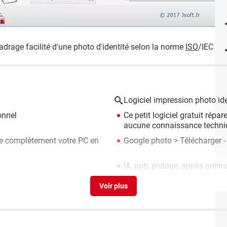
adrage facilité d'une photo d'identité selon la norme
ISO
/IEC 197
Logiciel impression photo ide
onnel
Ce petit logiciel gratuit rép
aucune connaissance techni
mise complètement votre PC en
Google photo
> Télécharger 
IA, pub, pistage, applis préins
tout le superflu de Windows
>