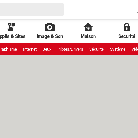
pplis & Sites
Image & Son
Maison
Securité
raphisme
Internet
Jeux
Pilotes/Drivers
Sécurité
Système
Vid