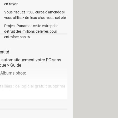
en rayon
Vous risquez 1500 euros d'amende si
vous utilisez de l'eau chez vous cet été
94-5. Supporte tous les pays Illimité
Project Panama : cette entreprise
détruit des millions de livres pour
entraîner son IA
ntité
are automatiquement votre PC sans
que
> Guide
- Albums photo
tallées : ce logiciel gratuit supprime
 Guide