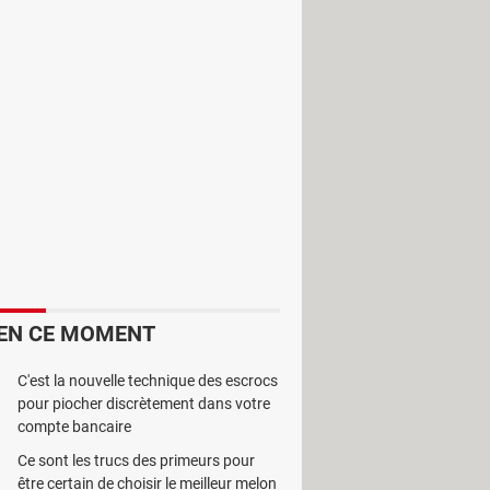
lisez vos photos d'identité vous-
ionnelles, vous pouvez aussi
identité permet de recadrer très
n page.
EN CE MOMENT
C'est la nouvelle technique des escrocs
pour piocher discrètement dans votre
compte bancaire
Ce sont les trucs des primeurs pour
être certain de choisir le meilleur melon