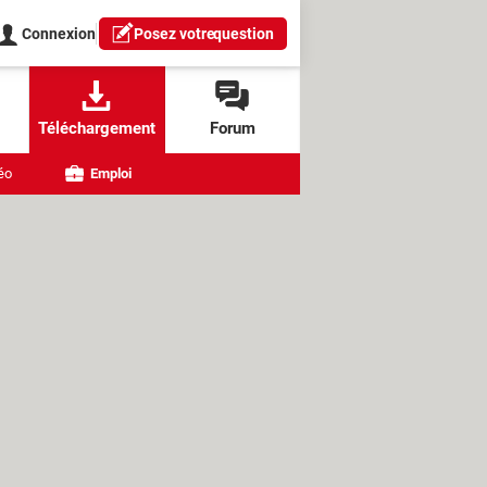
Connexion
Posez votre
question
Téléchargement
Forum
éo
Emploi