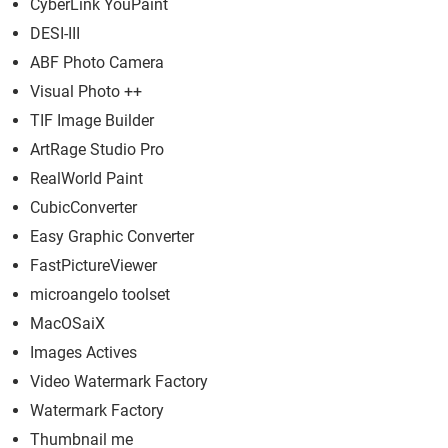
CyberLink YouPaint
DESI-III
ABF Photo Camera
Visual Photo ++
TIF Image Builder
ArtRage Studio Pro
RealWorld Paint
CubicConverter
Easy Graphic Converter
FastPictureViewer
microangelo toolset
MacOSaiX
Images Actives
Video Watermark Factory
Watermark Factory
Thumbnail me