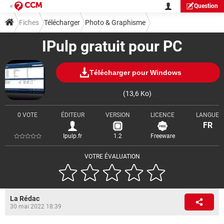
Question
Fiches
Télécharger
Photo & Graphisme
IPulp gratuit pour PC
Télécharger pour Windows
(13,6 Ko)
0 VOTE
ÉDITEUR
VERSION
LICENCE
LANGUE
FR
Ipulp.fr
1.2
Freeware
VOTRE ÉVALUATION
La Rédac
30 mai 2022 18:39