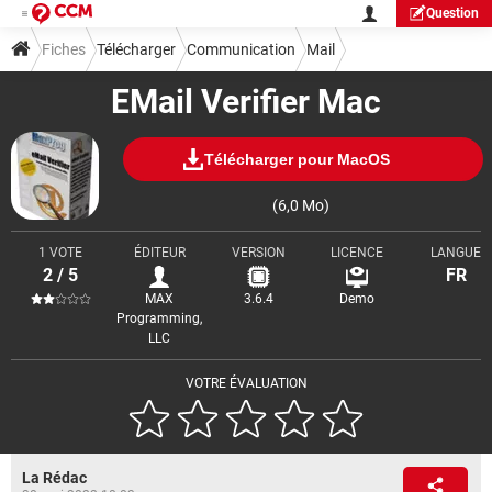
Question
Fiches
Télécharger
Communication
Mail
EMail Verifier Mac
Télécharger pour MacOS
(6,0 Mo)
1 VOTE
ÉDITEUR
VERSION
LICENCE
LANGUE
2 / 5
FR
MAX
3.6.4
Demo
Programming,
LLC
VOTRE ÉVALUATION
La Rédac