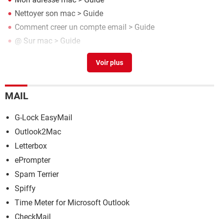
Nettoyer son mac
> Guide
Comment creer un compte email
> Guide
@ Sur mac
> Guide
Quelle est mon adresse email
[résolu] >
Forum Mail
MAIL
G-Lock EasyMail
Outlook2Mac
Letterbox
ePrompter
Spam Terrier
Spiffy
Time Meter for Microsoft Outlook
CheckMail