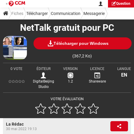
Question
Fiches
Télécharger
Communication
Messagerie
NetTalk gratuit pour PC
Télécharger pour Windows
(367,2 Ko)
0 VOTE
ÉDITEUR
VERSION
LICENCE
LANGUE
EN
DigitalBeijing
1.2
Shareware
Studio
VOTRE ÉVALUATION
La Rédac
30 mai 2022 19:13