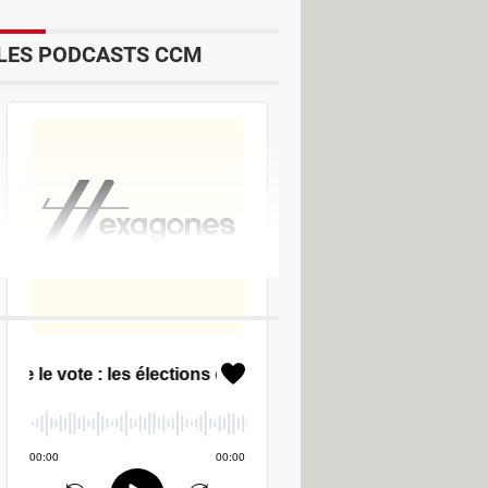
LES PODCASTS CCM
 Retouche d'image
toyage
uits de sauvegarde pour Windows
>