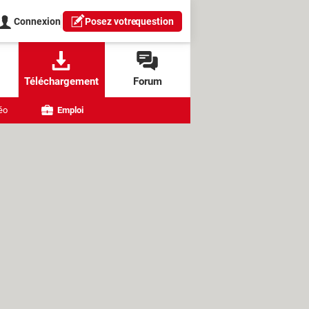
Connexion
Posez votre
question
Téléchargement
Forum
éo
Emploi