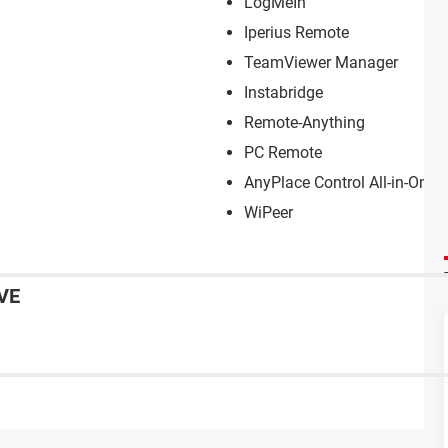
LogMeIn
Iperius Remote
TeamViewer Manager
Instabridge
Remote-Anything
PC Remote
AnyPlace Control All-in-One
WiPeer
VE