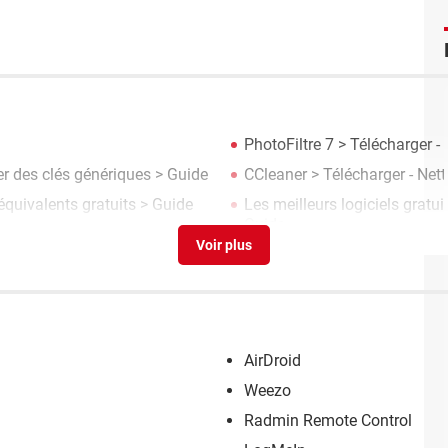
PhotoFiltre 7
> Télécharger -
ser des clés génériques
> Guide
CCleaner
> Télécharger - Net
 équivalents gratuits
> Guide
Les meilleurs logiciels grat
Guide
AirDroid
Weezo
Radmin Remote Control