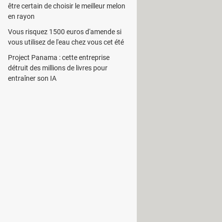
être certain de choisir le meilleur melon
en rayon
Vous risquez 1500 euros d'amende si
vous utilisez de l'eau chez vous cet été
ur distant avec une certaine facilité.
Project Panama : cette entreprise
égler quelques paramètres.
détruit des millions de livres pour
entraîner son IA
atique des données entre la machine
es fichiers ayant été modifiés.
ption de restauration est
tantSync Secure FTPS/SFTP