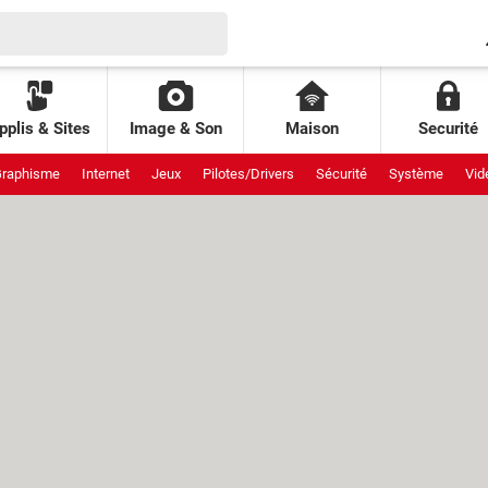
pplis & Sites
Image & Son
Maison
Securité
raphisme
Internet
Jeux
Pilotes/Drivers
Sécurité
Système
Vid