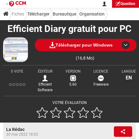
Question
Fiches
Télécharger
Bureautique
Organisation
Efficient Diary gratuit pour PC
Télécharger pour Windows
(16,8 Mo)
0 VOTE
ÉDITEUR
VERSION
LICENCE
LANGUE
EN
Efficient
5.60
Freeware
Software
VOTRE ÉVALUATION
La Rédac
30 mai 2022 18:02