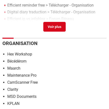
Efficient reminder free
> Télécharger - Organisation
Digital diary traduction
> Télécharger - Organisation
Efficient ip vs infoblox
>
Forum Réseau
Efficient sticky notes
> Télécharger - Organisation
ORGANISATION
Hex Workshop
Bécédérom
Maarch
Maintenance Pro
CamScanner Free
Clarity
MSD Documents
KPLAN