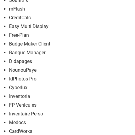
SouriKlik
mFlash
CréditCalc
Easy Multi Display
Free-Plan
Badge Maker Client
Banque Manager
Didapages
NounouPaye
IdPhotos Pro
Cyberlux
Inventoria
FP Vehicules
Inventaire Perso
Medocs
CardWorks