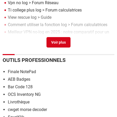
Vpn no log
>
Forum Réseau
Ti college plus log
>
Forum calculatrices
View rescue log
> Guide
Comment utiliser la fonction log
>
Forum calculatrices
Meilleur VPN no-log en 2025 : notre comparatif pour un
meilleur choix
> Guide
OUTILS PROFESSIONNELS
Finale NotePad
AEB Badges
Bar Code 128
OCS Inventory NG
Livrothèque
cwget morse decoder