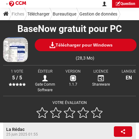
Question
Fiches
Télécharger
Bureautique
Gestion de données
BaseNow gratuit pour PC
Télécharger pour Windows
(28,3 Mo)
1 VOTE
ÉDITEUR
VERSION
LICENCE
LANGUE
5 / 5
EN
Gate Comm
1.1.7
Shareware
Software
VOTRE ÉVALUATION
La Rédac
25 juin 2025 01:55