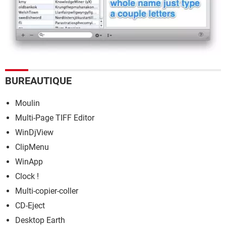
BUREAUTIQUE
Moulin
Multi-Page TIFF Editor
WinDjView
ClipMenu
WinApp
Clock !
Multi-copier-coller
CD-Eject
Desktop Earth