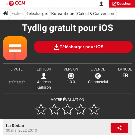
Question
Fiches
Télécharger
Bureautique
Calcul & Conversion
Tydlig gratuit pour iOS
Télécharger pour iOS
0 VOTE
ÉDITEUR
VERSION
LICENCE
LANGUE
FR
Andreas
1.3.3
Commercial
Karlsson
VOTRE ÉVALUATION
La Rédac
30 mai 2022 20:13