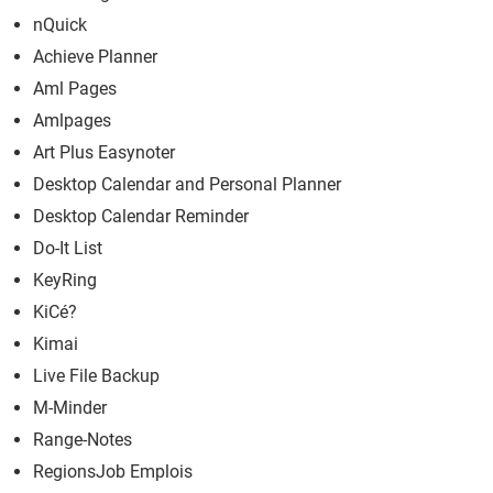
nQuick
Achieve Planner
Aml Pages
Amlpages
Art Plus Easynoter
Desktop Calendar and Personal Planner
Desktop Calendar Reminder
Do-It List
KeyRing
KiCé?
Kimai
Live File Backup
M-Minder
Range-Notes
RegionsJob Emplois