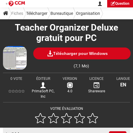
Question
Fiches
Télécharger
Bureautique
Organisation
Teacher Organizer Deluxe
gratuit pour PC
Télécharger pour Windows
(7,1 Mo)
0 VOTE
ÉDITEUR
VERSION
LICENCE
LANGUE
EN
PrimaSoft PC,
4.0
Shareware
Inc
VOTRE ÉVALUATION