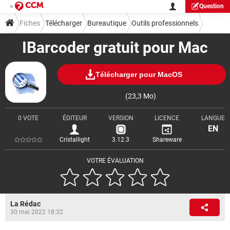
Question
Fiches
Télécharger
Bureautique
Outils professionnels
IBarcoder gratuit pour Mac
Télécharger pour MacOS
(23,3 Mo)
0 VOTE
ÉDITEUR
VERSION
LICENCE
LANGUE
EN
Cristallight
3.12.3
Shareware
VOTRE ÉVALUATION
La Rédac
30 mai 2022 18:32