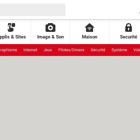
pplis & Sites
Image & Son
Maison
Securité
raphisme
Internet
Jeux
Pilotes/Drivers
Sécurité
Système
Vid