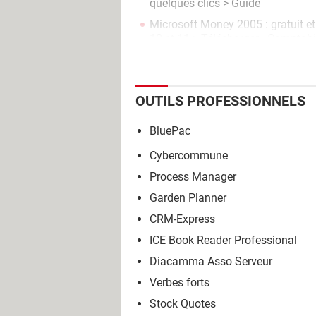
quelques clics
> Guide
Microsoft Money 2005 : gratuit e
10 et 11
> Télécharger - Comptabil
OUTILS PROFESSIONNELS
BluePac
Cybercommune
Process Manager
Garden Planner
CRM-Express
ICE Book Reader Professional
Diacamma Asso Serveur
Verbes forts
Stock Quotes