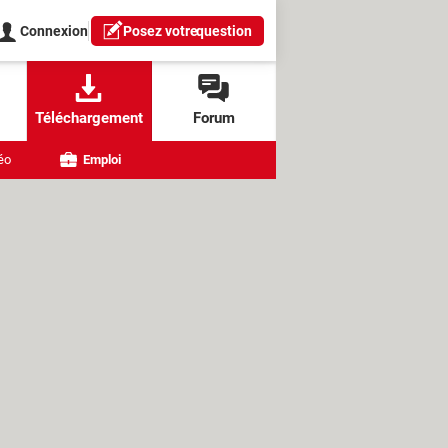
Connexion
Posez votre
question
Téléchargement
Forum
éo
Emploi