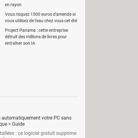
en rayon
me les statistiques sur le matériel,
s états des matériels, etc.
Vous risquez 1500 euros d'amende si
vous utilisez de l'eau chez vous cet été
teur les entretiens à accomplir en
Project Panama : cette entreprise
e.
détruit des millions de livres pour
entraîner son IA
are automatiquement votre PC sans
que
> Guide
tallées : ce logiciel gratuit supprime