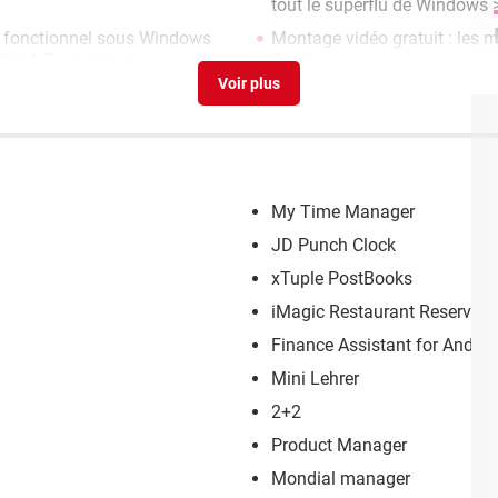
tout le superflu de Windows
>
t fonctionnel sous Windows
Montage vidéo gratuit : les m
ité & Facturation
Guide
My Time Manager
JD Punch Clock
xTuple PostBooks
iMagic Restaurant Reservati
Finance Assistant for Androi
Mini Lehrer
2+2
Product Manager
Mondial manager