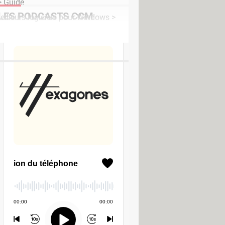
 Guide
LES PODCASTS CCM
eilleurs logiciels pour Windows
>
on
d