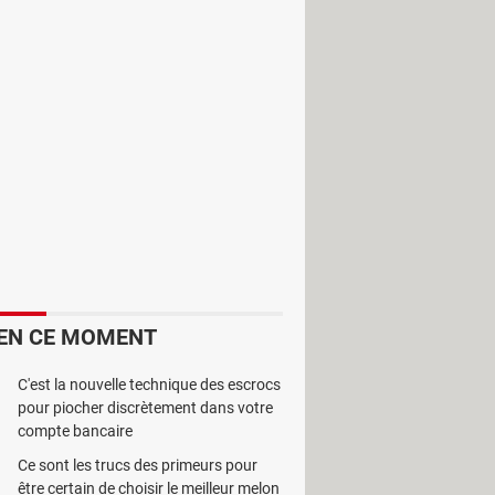
de jardins. Il dispose de tous les
nsables pour cette activité.
EN CE MOMENT
C'est la nouvelle technique des escrocs
 module est utilisé pour un suivi
pour piocher discrètement dans votre
compte bancaire
t sur l’entretien du matériel et la
Ce sont les trucs des primeurs pour
ine manière.
être certain de choisir le meilleur melon