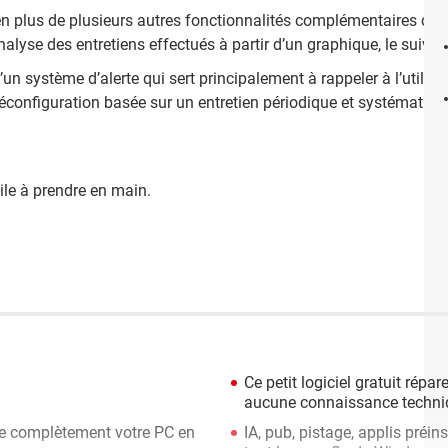
e en plus de plusieurs autres fonctionnalités complémentaires com
lyse des entretiens effectués à partir d’un graphique, le suivi de
un système d’alerte qui sert principalement à rappeler à l’utilisa
réconfiguration basée sur un entretien périodique et systématiqu
ile à prendre en main.
Ce petit logiciel gratuit rép
aucune connaissance techni
mise complètement votre PC en
IA, pub, pistage, applis préins