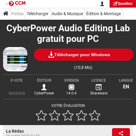
Question
Fiches
Télécharger
Audio & Musique
Édition & Montage
CyberPower Audio Editing Lab
gratuit pour PC
Télécharger pour Windows
(10,8 Mo)
0 VOTE
ÉDITEUR
VERSION
LICENCE
LANGUE
EN
CyberPower
14.0.4
Shareware
VOTRE ÉVALUATION
La Rédac