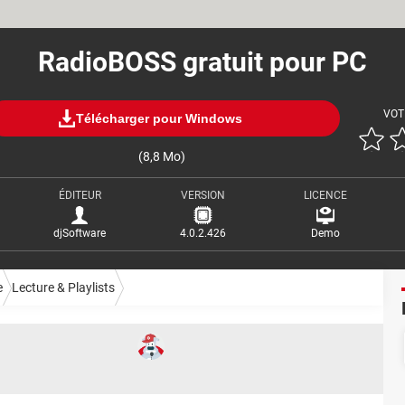
RadioBOSS gratuit pour PC
VOT
Télécharger pour Windows
(8,8 Mo)
ÉDITEUR
VERSION
LICENCE
djSoftware
4.0.2.426
Demo
e
Lecture & Playlists