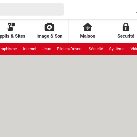
pplis & Sites
Image & Son
Maison
Securité
raphisme
Internet
Jeux
Pilotes/Drivers
Sécurité
Système
Vid