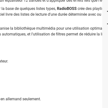
un équaliseur 12 bandes et d'appliquer des effets tels que l'écho
r la base de quelques listes types,
RadioBOSS
crée des playlists 
iciel livre des listes de lecture d'une durée déterminée avec ou sa
nise la bibliothèque multimédia pour une utilisation optimale. L'
automatiques, et l'utilisation de filtres permet de réduire la list
teur.
t en allemand seulement.