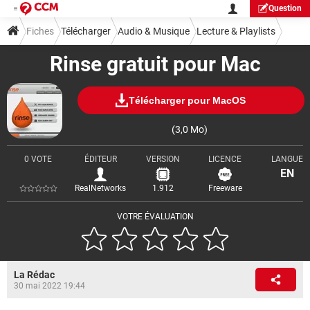
Question
Fiches
Télécharger
Audio & Musique
Lecture & Playlists
Rinse gratuit pour Mac
Télécharger pour MacOS
(3,0 Mo)
0 VOTE
ÉDITEUR
VERSION
LICENCE
LANGUE
EN
RealNetworks
1.912
Freeware
VOTRE ÉVALUATION
La Rédac
30 mai 2022 19:44