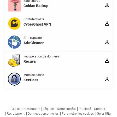
Sauvegarde
Cobian Backup
Confidentialité
CyberGhost VPN
Anti-sypware
AdwCleaner
Récupération de données
Recuva
Mots de passe
KeePass
Qui sommes-nous ?
L'équipe
Notre société
Publicité
Contact
Recrutement
Données personnelles
Paramétrer les cookies
Gérer Utiq