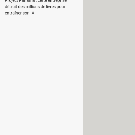
Project Panama : cette entreprise
détruit des millions de livres pour
entraîner son IA
re test
) avec son boîtier bicolore