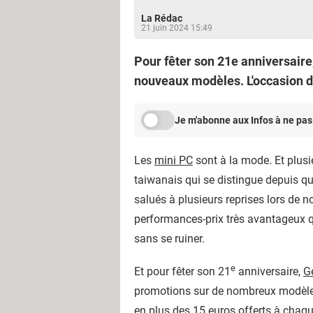
La Rédac
21 juin 2024 15:49
Pour fêter son 21e anniversair
nouveaux modèles. L'occasion de
Je m'abonne aux Infos à ne pas
Les
mini PC
sont à la mode. Et plus
taiwanais qui se distingue depuis 
salués à plusieurs reprises lors de n
performances-prix très avantageux qu
sans se ruiner.
e
Et pour fêter son 21
anniversaire,
G
promotions sur de nombreux modèles. 
en plus des 15 euros offerts à chaqu