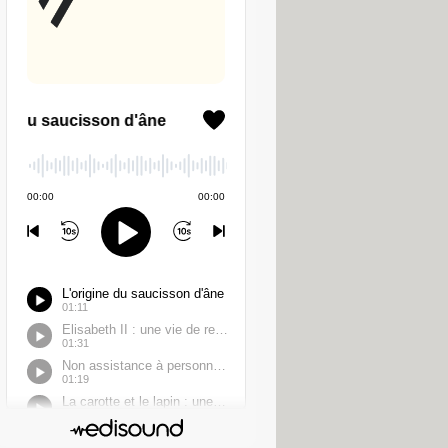
ur AMD Ryzen 7940HS ; ensuite, il
 à envier au fameux Mac mini d'Apple.
ui fait passer son prix de 899 euros