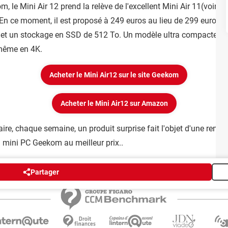
le Mini Air 12 prend la relève de l'excellent Mini Air 11(voir no
En ce moment, il est proposé à 249 euros au lieu de 299 euros 
et un stockage en SSD de 512 To. Un modèle ultra compacte très 
 même en 4K.
Acheter le Mini Air12 sur le site Geekom
Acheter le Mini Air12 sur Amazon
aire, chaque semaine, un produit surprise fait l'objet d'une remis
n mini PC Geekom au meilleur prix..
Partager
Publicité
Contact
Recrutement
Données personnelles
Paramétrer les cookie
Groupe Figaro
©2025 CCM Benchmark