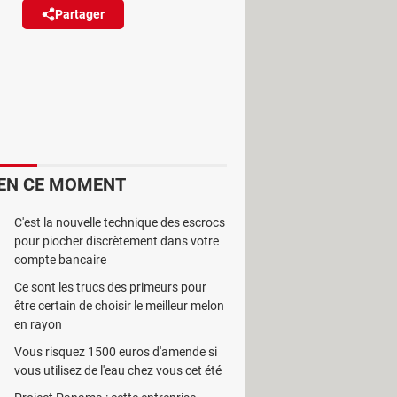
Partager
Réagir
C, y compris sur ses tout
e prix.
EN CE MOMENT
nt le cas de Geekom, un fabricant
C'est la nouvelle technique des escrocs
eurs miniatures que nous avons
pour piocher discrètement dans votre
de fabrication, et un rapport
compte bancaire
 au format tour de franchir le pas
Ce sont les trucs des primeurs pour
être certain de choisir le meilleur melon
en rayon
d'Amazon en proposant de belles
Vous risquez 1500 euros d'amende si
 de profiter de belles réductions,
vous utilisez de l'eau chez vous cet été
tion en guise d'exemples, avec les