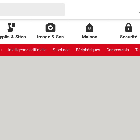
pplis & Sites
Image & Son
Maison
Securité
u
Intelligence artificielle
Stockage
Périphériques
Composants
Te