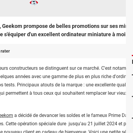
e, Geekom prompose de belles promotions sur ses mini P
 s'équiper d'un excellent ordinateur miniature à moindr
 rater
ieurs constructeurs se distinguent sur ce marché. C'est notamme
quelques années avec une gamme de plus en plus riche d'ordinat
os tests. Principaux atouts de la marque : une excellente qualité 
i permettent à tous ceux qui souhaitent remplacer leur vieux PC
eekom
a décidé de devancer les soldes et le fameux Prime Day 
Cette opération spéciale dure jusqu'au 21 juillet 2024 et permet
e nouveau client en cadeau de bienvenue. Voici une petite sélec