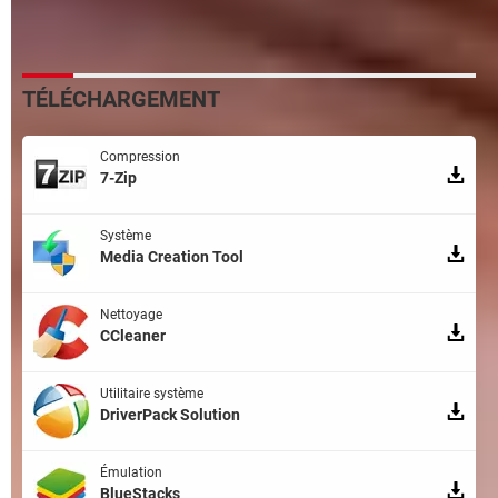
TÉLÉCHARGEMENT
Compression
7-Zip
Système
Media Creation Tool
Nettoyage
CCleaner
Utilitaire système
DriverPack Solution
Émulation
BlueStacks