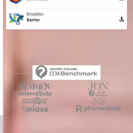
Émulation
Barrier
Qui sommes-nous ?
L'équipe
Notre société
Publicité
Contact
Recrutement
Données personnelles
Paramétrer les cookies
Gérer Utiq
Charte
RSS
Mentions légales
Groupe Figaro
©2025 CCM Benchmark