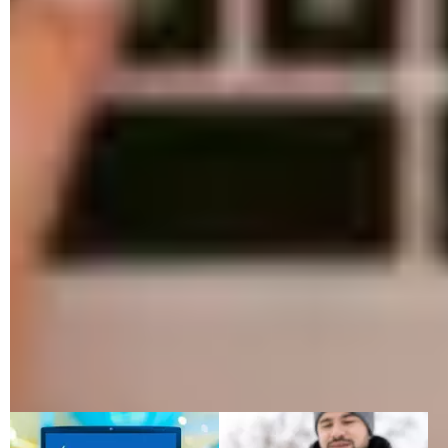
place, et il n'est pas inutile de procéder à une « vidange »
manuelle de temps à autres.
L'opération est très simple, ne prend que quelques secondes
et ne comporte aucun risque pour votre ordinateur. Sur la
plupart des navigateurs, vous pouvez vider le
cache
à partir
des
Paramètres
, souvent dans une section intitulée
Données
de navigation.
Vous pouvez vous référer à
notre article
détaillé pour connaître la marche à suivre sur Chrome, Edge,
Firefox ou encore Safari
.
Attention toutefois à une petite subtilité : en plus du
cache
,
les
données de navigation
contiennent souvent vos
cookies
et vos
identifiants de connexion
. Si vous effacez
ces informations, vous serez déconnecté de la plupart de vos
sites préférés, et vous devrez vous reconnectez
manuellement lors de votre prochaine visite, ce qui peut être
pénible.