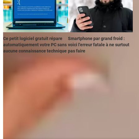
Ce petit logiciel gratuit répare
Smartphone par grand froid :
automatiquement votre PC sans
voici l'erreur fatale à ne surtout
aucune connaissance technique
pas faire
Heureusement tous les navigateurs Internet permettent de
choisir les informations à effacer dans les données de
navigation. Ainsi, pour éviter ce désagrément, pensez
simplement à décocher les cases
Cookies
et
Mots de
passe
avant de procéder à la suppression des données de
navigation ! Quant à l'
Historique de navigation
, c'est à vous
de voir si vous souhaitez conserver les adresses des pages
que vous avez consultées : gardez-le si vous souhaitez
retrouver facilement des sites, et effacez-le si vous préférez
que personne en sache ce que vous avez consulté.