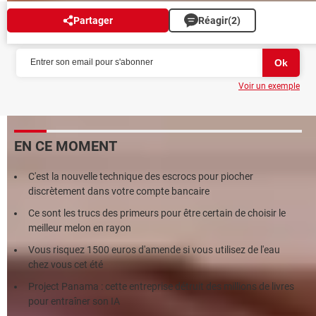
Partager
Réagir
(2)
NEWSLETTER
Voir un exemple
EN CE MOMENT
C'est la nouvelle technique des escrocs pour piocher
discrètement dans votre compte bancaire
Ce sont les trucs des primeurs pour être certain de choisir le
meilleur melon en rayon
Vous risquez 1500 euros d'amende si vous utilisez de l'eau
chez vous cet été
Project Panama : cette entreprise détruit des millions de livres
pour entraîner son IA