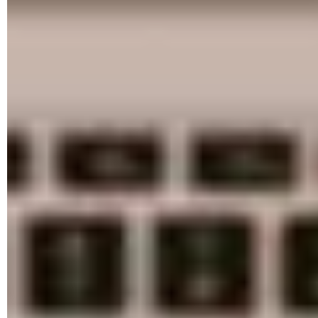
Pour accélérer l'affichage des pages Web, votre navigateur
Internet enregistre une bonne partie de ces éléments lors de
votre première visite, et les stocke directement sur votre
ordinateur, dans une sorte de réserve qu'on appelle un «
cache ». Ainsi, lors des visites ultérieures, le navigateur
récupère les éléments sur votre PC, plutôt que de les
télécharger à nouveau.
Ce mécanisme est particulièrement pratique, car il accélère
grandement le chargement des pages Web, allège la charge
sur les serveurs hébergeant les sites Internet et réduit la
consommation de données sur les connexions limitées.
Cependant, le cache peut accumuler une quantité excessive
de données, ce qui finit par le rendre contre-productif. Quand
il est trop plein, il peut ralentir votre navigation voire causer
des bugs sur certaines pages Web. Enfin, le cache peut
contenir des données confidentielles, ce qui pose des
problèmes de confidentialité sur certains sites.