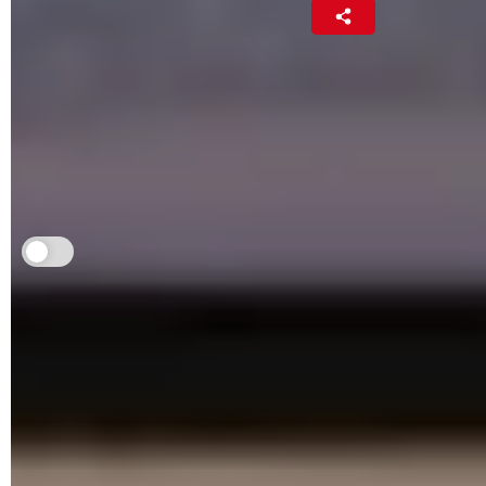
La Rédac
(2)
5 janvier 2026 07:05
La navigation sur Internet entraîne l'enregistrement
automatique et invisible d'une multitude de données
qui finissent par encombrer votre espace de
stockage et ralentir votre appareil. Mieux vaut les
effacer régulièrement.
Je m'abonne aux Infos à ne pas rater
Afficher une simple page Web est une opération plus lourde
et plus complexe qu'il n'y paraît. Texte avec mise en forme
sophistiquée, feuilles de style, boutons et menus
dynamiques, images et vidéos en haute définition, sont
autant d'éléments qui rendent les sites Internet agréables à
utiliser et visuellement attrayant. Mais aussi très lourds à
charger.