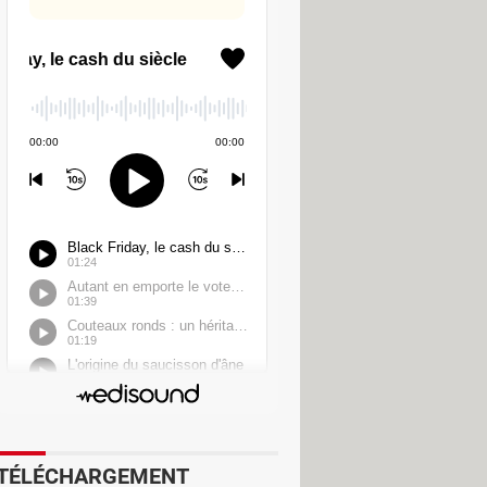
ur Airbnb lors de leur première
ssements indépendants dans une
ntreprise affirme sélectionner elle-
l et à leur intégration dans le
que d'un crédit pouvant représenter
exclusives dans six villes hôtes du
Wambach et Julie Foudy, ou encore
t juste y mettre le prix !
TÉLÉCHARGEMENT