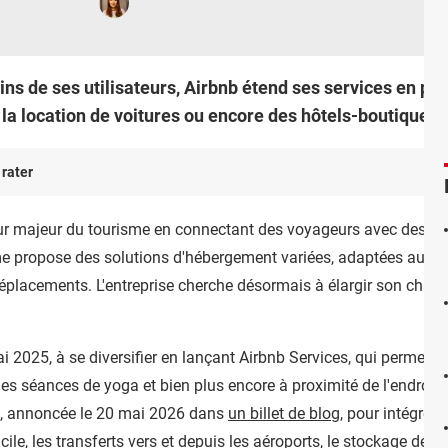
ns de ses utilisateurs, Airbnb étend ses services en pr
 la location de voitures ou encore des hôtels-boutiques.
 rater
 majeur du tourisme en connectant des voyageurs avec des hôtes
e propose des solutions d'hébergement variées, adaptées aux b
placements. L'entreprise cherche désormais à élargir son champ 
ai 2025, à se diversifier en lançant Airbnb Services, qui permet a
s séances de yoga et bien plus encore à proximité de l'endroit o
ale, annoncée le 20 mai 2026 dans
un billet de blog
, pour intégrer 
ile, les transferts vers et depuis les aéroports, le stockage de ba