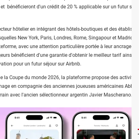
 et bénéficieront d'un crédit de 20 % applicable sur un futur séjo
ecteur hôtelier en intégrant des hôtels-boutiques et des établi
squelles New York, Paris, Londres, Rome, Singapour et Madrid. L'e
forme, avec une attention particulière portée à leur ancrage loca
eurs bénéficient d'une garantie d'obtenir le meilleur tarif ainsi 
ation pour un futur séjour sur Airbnb.
l de la Coupe du monde 2026, la plateforme propose des activités 
nnage en compagnie des anciennes joueuses américaines Abby 
rain avec l'ancien sélectionneur argentin Javier Mascherano. Il fau