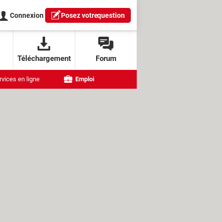
Connexion
Posez votre
question
Téléchargement
Forum
rvices en ligne
Emploi