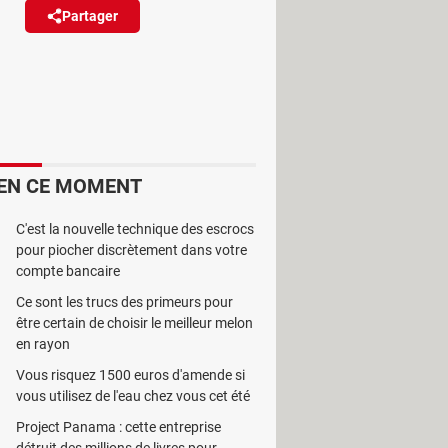
Partager
Réagir
enant désormais en charge la
EN CE MOMENT
, professionnels ou particuliers,
C'est la nouvelle technique des escrocs
pour piocher discrètement dans votre
esoins de chacun, que ce soit pour
compte bancaire
d'action et à devenir bien plus
Ce sont les trucs des primeurs pour
être certain de choisir le meilleur melon
en rayon
ux utilisateurs de réserver des spas,
Vous risquez 1500 euros d'amende si
ù ils séjournent (voir
notre article
).
vous utilisez de l'eau chez vous cet été
une nouvelle série de fonctions, à
Project Panama : cette entreprise
gages, la location de voitures et la