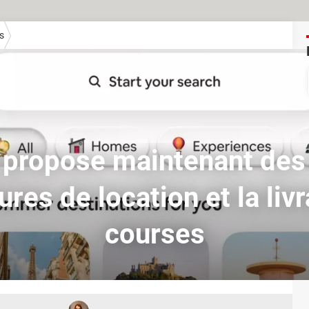
s
 propose maintenant des 
ures de location et la liv
courses