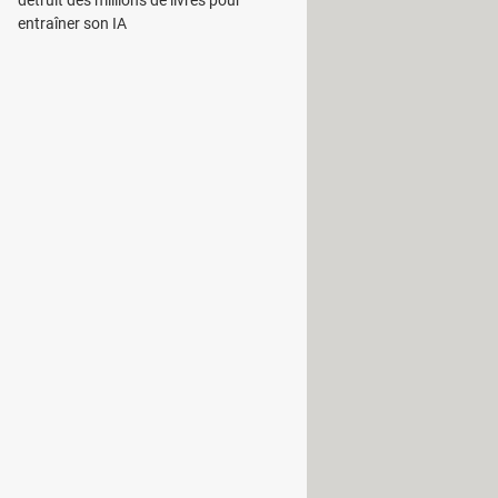
détruit des millions de livres pour
entraîner son IA
 la plateforme permet désormais de
rdant une remise de 20 % sur les
 dépôt répartis dans 175 villes,
res décalés entre leur arrivée, leur