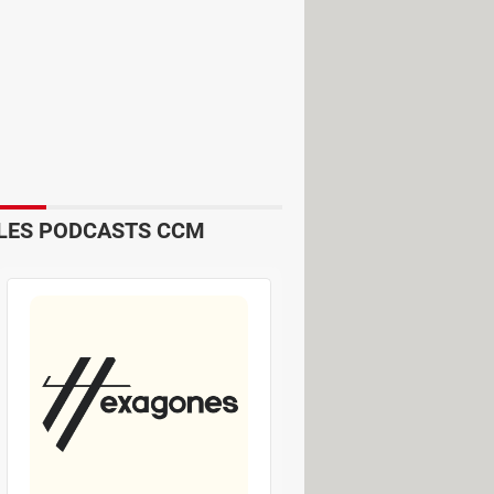
LES PODCASTS CCM
enariat avec Instacart, dans une
 dans leur logement, avant leur arrivée
 dollars pour les commandes dépassant
 avant l'arrivée des voyageurs.
s utilisateurs pourront choisir un