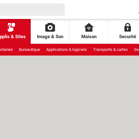
pplis & Sites
Image & Son
Maison
Securité
antanée
Bureautique
Applications & logiciels
Transports & cartes
Se