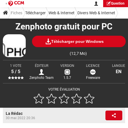
Question
Fiches
Télécharger
Web & Internet
Divers Web & Internet
Zenphoto gratuit pour PC
Télécharger pour Windows
(12,7 Mo)
1 VOTE
ÉDITEUR
VERSION
LICENCE
LANGUE
5 / 5
EN
Zenphoto Team
1.5.7
Freeware
VOTRE ÉVALUATION
La Rédac
30 mai 2022 20:36