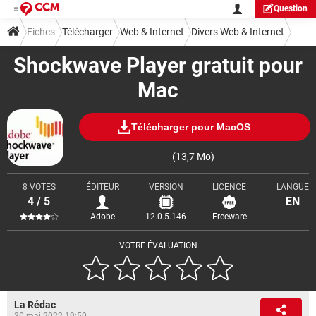
Question
Fiches
Télécharger
Web & Internet
Divers Web & Internet
Shockwave Player gratuit pour
Mac
Télécharger pour MacOS
(13,7 Mo)
8 VOTES
ÉDITEUR
VERSION
LICENCE
LANGUE
4 / 5
EN
Adobe
12.0.5.146
Freeware
VOTRE ÉVALUATION
La Rédac