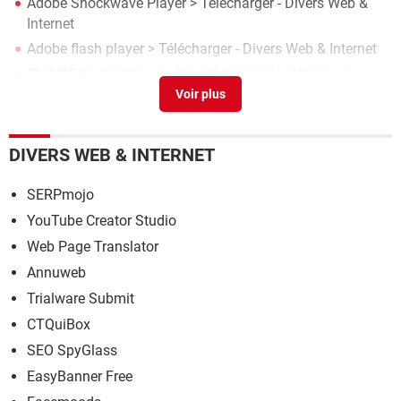
Adobe Shockwave Player
> Télécharger - Divers Web &
Internet
Adobe flash player
> Télécharger - Divers Web & Internet
Clé USB non reconnue : les solutions pour Windows
>
Guide
USB Flash Drive Tester
> Télécharger - Divers Utilitaires
Qu'est qu'un disque mémoire flash usb ?
>
Forum
DIVERS WEB & INTERNET
Windows 8 / 8.1
SERPmojo
YouTube Creator Studio
Web Page Translator
Annuweb
Trialware Submit
CTQuiBox
SEO SpyGlass
EasyBanner Free