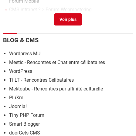
Forum Mobile
CMS intranet ?
>
Forum Webmastering
Fork CMS
> Télécharger - Web Design
BLOG & CMS
Wordpress MU
Meetic - Rencontres et Chat entre célibataires
WordPress
TiiLT - Rencontres Célibataires
Mektoube - Rencontres par affinité culturelle
PluXml
Joomla!
Tiny PHP Forum
Smart Blogger
doorGets CMS