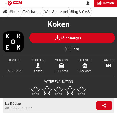
Question
Fiches
Télécharger
Web & Internet
Blog & CMS
Koken
Télécharger
(10,9 Ko)
0 VOTE
ÉDITEUR
VERSION
LICENCE
LANGUE
EN
Koken
0.11 beta
Freeware
VOTRE ÉVALUATION
La Rédac
30 mai 2022 18:47