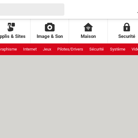
pplis & Sites
Image & Son
Maison
Securité
raphisme
Internet
Jeux
Pilotes/Drivers
Sécurité
Système
Vid