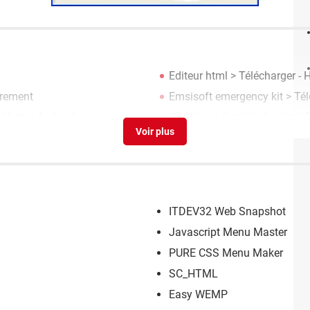
Editeur html
> Télécharger -
frement
Emsisoft emergency kit
> Tél
blettes Android
/Var/www/html/index.html
[
ITDEV32 Web Snapshot
Javascript Menu Master
PURE CSS Menu Maker
SC_HTML
Easy WEMP