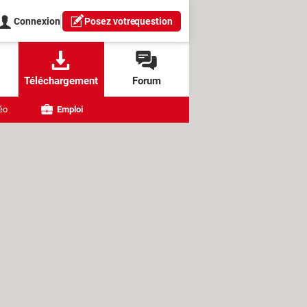
Connexion
Posez votre
question
Téléchargement
Forum
éo
Emploi