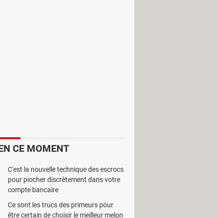
re menée à bien. L’évolution de la
 de sites web à l’exemple de
HTML-
s. Il est surtout destiné aux
sation et de publier les pages web. Il
ion. Les fonctions sont nombreuses
EN CE MOMENT
C'est la nouvelle technique des escrocs
pour piocher discrètement dans votre
compte bancaire
Ce sont les trucs des primeurs pour
être certain de choisir le meilleur melon