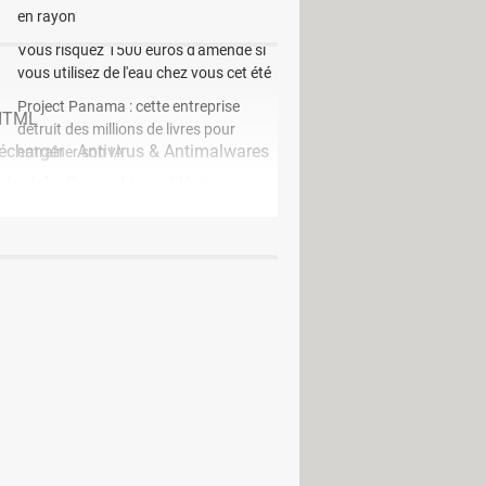
en rayon
Vous risquez 1500 euros d'amende si
vous utilisez de l'eau chez vous cet été
Project Panama : cette entreprise
 HTML
détruit des millions de livres pour
écharger - Antivirus & Antimalwares
entraîner son IA
résolu] >
Forum Linux / Unix