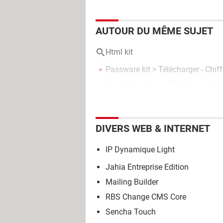
AUTOUR DU MÊME SUJET
Html kit
Passware kit
> Télécharger - Chif
Droid kit
>
Forum Téléphones & ta
DIVERS WEB & INTERNET
IP Dynamique Light
Jahia Entreprise Edition
Mailing Builder
RBS Change CMS Core
Sencha Touch