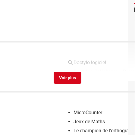
Dactylo logiciel
Dactylo
> Télécharger - Dive
MicroCounter
Jeux de Maths
Le champion de l'orthograph