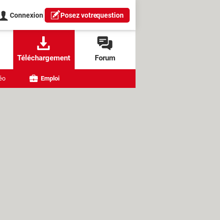
Connexion
Posez votre
question
Téléchargement
Forum
éo
Emploi