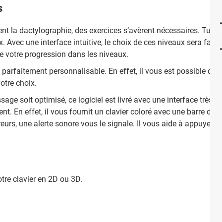
s
nt la dactylographie, des exercices s’avèrent nécessaires. Tutor
x. Avec une interface intuitive, le choix de ces niveaux sera facil
de votre progression dans les niveaux.
 parfaitement personnalisable. En effet, il vous est possible de c
votre choix.
sage soit optimisé, ce logiciel est livré avec une interface très i
t. En effet, il vous fournit un clavier coloré avec une barre dyn
eurs, une alerte sonore vous le signale. Il vous aide à appuyer s
otre clavier en 2D ou 3D.