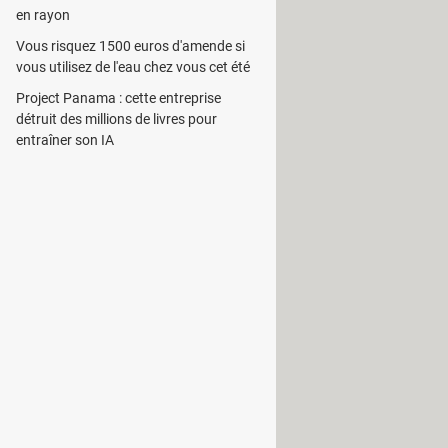
en rayon
Vous risquez 1500 euros d'amende si
eDattilo vous propose une série
vous utilisez de l'eau chez vous cet été
e pour vous. La difficulté de
Project Panama : cette entreprise
détruit des millions de livres pour
entraîner son IA
réer votre propre exercice via son
ntuitive qui vous permettra
amique signalant la vitesse de votre
ur la touche appropriée en la mettant