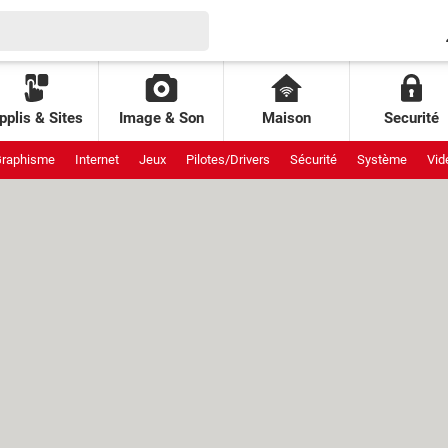
pplis & Sites
Image & Son
Maison
Securité
raphisme
Internet
Jeux
Pilotes/Drivers
Sécurité
Système
Vid