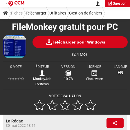
Question
Fiches
Télécharger
Utilitaires
Gestion de fichiers
FileMonkey gratuit pour PC
Télécharger pour Windows
(2,4 Mo)
0 VOTE
ÉDITEUR
VERSION
LICENCE
LANGUE
EN
MonkeyJob
10.78
Shareware
Systems
VOTRE ÉVALUATION
La Rédac
30 mai 2022 18:11