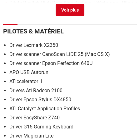
Pilote Realtek High Definition Audio
> Télécharger - Pilotes
& Matériel
Brancher Manette Xbox One sur 360
>
Forum Xbox 360
Pilote manette pc
> Télécharger - Pilotes & Matériel
PILOTES & MATÉRIEL
Reinitialiser xbox 360
>
Astuces et Solutions
Driver Lexmark X2350
Driver scanner CanoScan LiDE 25 (Mac OS X)
Driver scanner Epson Perfection 640U
APO USB Autorun
ATIccelerator II
Drivers Ati Radeon 2100
Driver Epson Stylus DX4850
ATI Catalyst Application Profiles
Driver EasyShare Z740
Driver G15 Gaming Keyboard
Driver Magician Lite