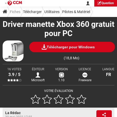
Question
Fiches
Télécharger
Utilitaires
Pilotes & Matériel
Driver manette Xbox 360 gratuit
pour PC
Télécharger pour Windows
(18,8 Mo)
16 VOTES
ÉDITEUR
VERSION
LICENCE
LANGUE
3.9 / 5
FR
Microsoft
1.10
Freeware
VOTRE ÉVALUATION
La Rédac