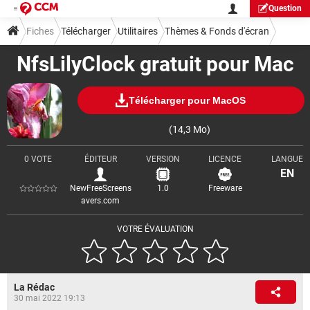
Question
Fiches
Télécharger
Utilitaires
Thèmes & Fonds d'écran
NfsLilyClock gratuit pour Mac
Télécharger pour MacOS
(14,3 Mo)
0 VOTE
ÉDITEUR
VERSION
LICENCE
LANGUE
EN
NewFreeScreens
1.0
Freeware
avers.com
VOTRE ÉVALUATION
La Rédac
30 mai 2022 19:13