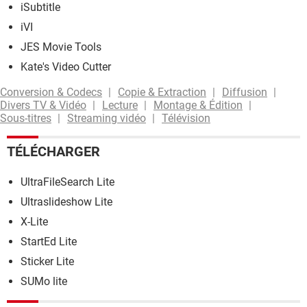
iSubtitle
iVI
JES Movie Tools
Kate's Video Cutter
Conversion & Codecs
Copie & Extraction
Diffusion
Divers TV & Vidéo
Lecture
Montage & Édition
Sous-titres
Streaming vidéo
Télévision
TÉLÉCHARGER
UltraFileSearch Lite
Ultraslideshow Lite
X-Lite
StartEd Lite
Sticker Lite
SUMo lite