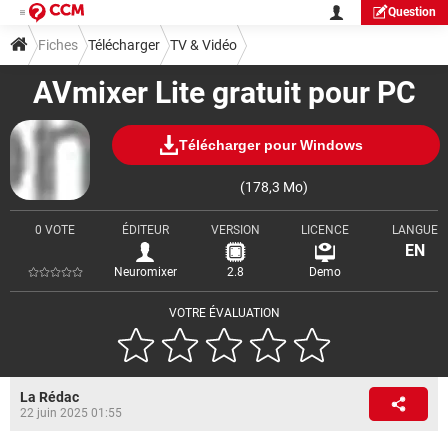
Question
Fiches
Télécharger
TV & Vidéo
AVmixer Lite gratuit pour PC
Télécharger pour Windows
(178,3 Mo)
0 VOTE
ÉDITEUR
VERSION
LICENCE
LANGUE
EN
Neuromixer
2.8
Demo
VOTRE ÉVALUATION
La Rédac
22 juin 2025 01:55