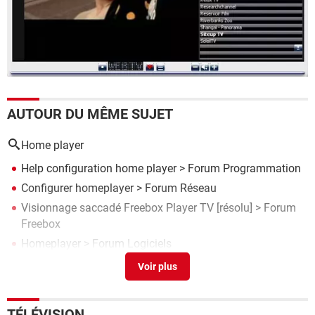
AUTOUR DU MÊME SUJET
Home player
Help configuration home player
>
Forum Programmation
Configurer homeplayer
>
Forum Réseau
Visionnage saccadé Freebox Player TV
[résolu] >
Forum
Freebox
Homeplayer
>
Forum Logiciels
Vidéo saccadée sur chromecast mini player freebox 4k
>
Forum TV & Vidéo
TÉLÉVISION