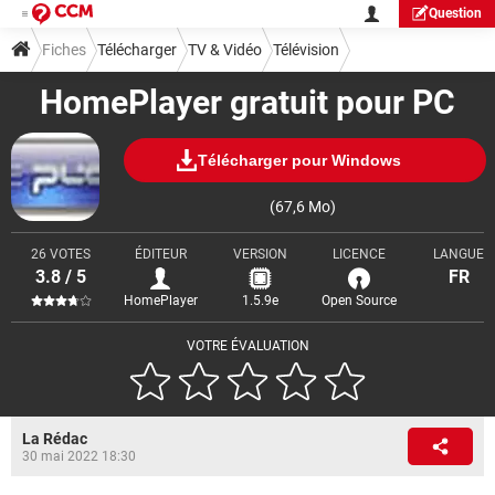
Question
Fiches
Télécharger
TV & Vidéo
Télévision
HomePlayer gratuit pour PC
Télécharger pour Windows
(67,6 Mo)
26 VOTES
ÉDITEUR
VERSION
LICENCE
LANGUE
3.8 / 5
FR
HomePlayer
1.5.9e
Open Source
VOTRE ÉVALUATION
La Rédac
30 mai 2022 18:30