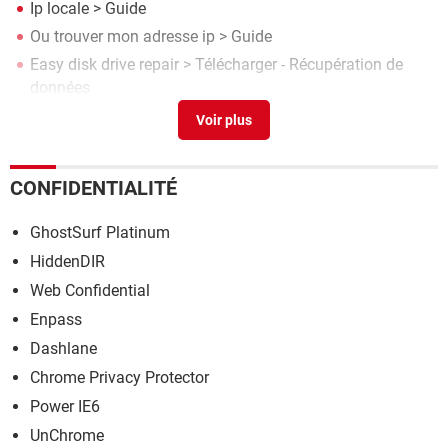
Ip locale
> Guide
Ou trouver mon adresse ip
> Guide
Easy disk drive repair
> Télécharger - Récupération de
données
Ip:192.168.1.1
> Guide
CONFIDENTIALITÉ
GhostSurf Platinum
HiddenDIR
Web Confidential
Enpass
Dashlane
Chrome Privacy Protector
Power IE6
UnChrome