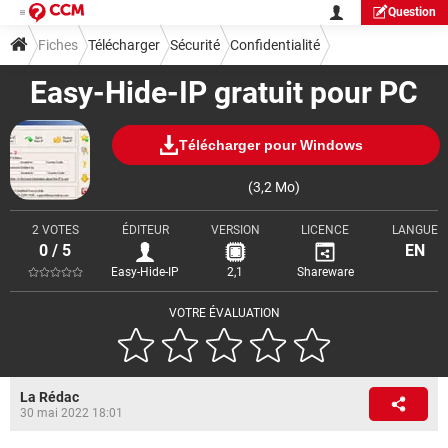
Question
Fiches
Télécharger
Sécurité
Confidentialité
Easy-Hide-IP gratuit pour PC
Télécharger pour Windows
(3,2 Mo)
2 VOTES
ÉDITEUR
VERSION
LICENCE
LANGUE
0 / 5
EN
Easy-Hide-IP
2,1
Shareware
VOTRE ÉVALUATION
La Rédac
30 mai 2022 18:01