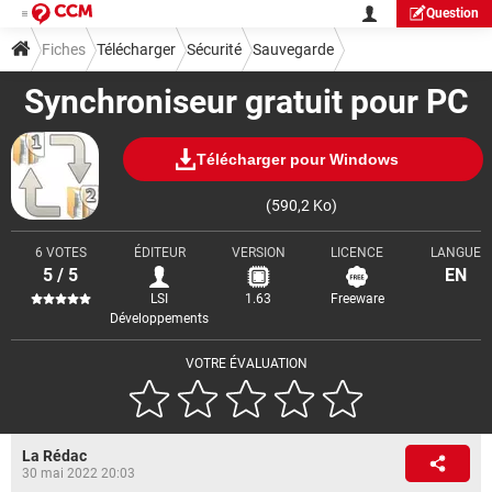
Question
Fiches
Télécharger
Sécurité
Sauvegarde
Synchroniseur gratuit pour PC
Télécharger pour Windows
(590,2 Ko)
6 VOTES
ÉDITEUR
VERSION
LICENCE
LANGUE
5 / 5
EN
LSI
1.63
Freeware
Développements
VOTRE ÉVALUATION
La Rédac
30 mai 2022 20:03