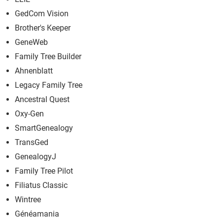
GedCom Vision
Brother's Keeper
GeneWeb
Family Tree Builder
Ahnenblatt
Legacy Family Tree
Ancestral Quest
Oxy-Gen
SmartGenealogy
TransGed
GenealogyJ
Family Tree Pilot
Filiatus Classic
Wintree
Généamania