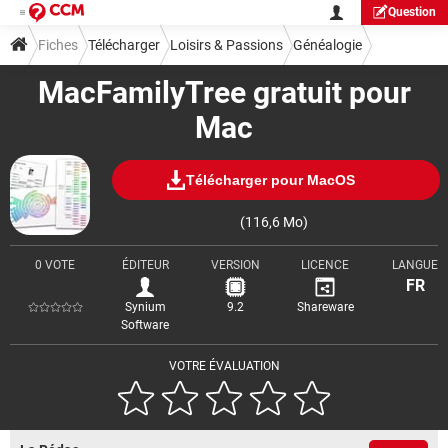
Question
Fiches
Télécharger
Loisirs & Passions
Généalogie
MacFamilyTree gratuit pour
Mac
Télécharger pour MacOS
(116,6 Mo)
0 VOTE
ÉDITEUR
VERSION
LICENCE
LANGUE
FR
Synium
9.2
Shareware
Software
VOTRE ÉVALUATION