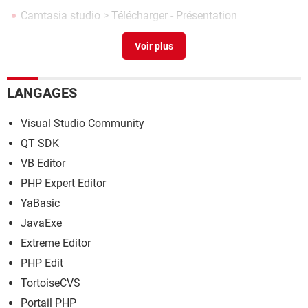
Camtasia studio
> Télécharger - Présentation
Dvdvideosoft free studio
> Télécharger - TV & Vidéo
LANGAGES
Visual Studio Community
QT SDK
VB Editor
PHP Expert Editor
YaBasic
JavaExe
Extreme Editor
PHP Edit
TortoiseCVS
Portail PHP