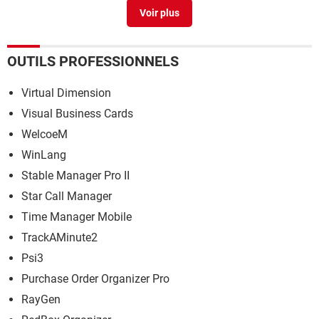
Bonjour logiciel eye saver,
>
Forum logiciel systeme
OUTILS PROFESSIONNELS
Virtual Dimension
Visual Business Cards
WelcoeM
WinLang
Stable Manager Pro II
Star Call Manager
Time Manager Mobile
TrackAMinute2
Psi3
Purchase Order Organizer Pro
RayGen