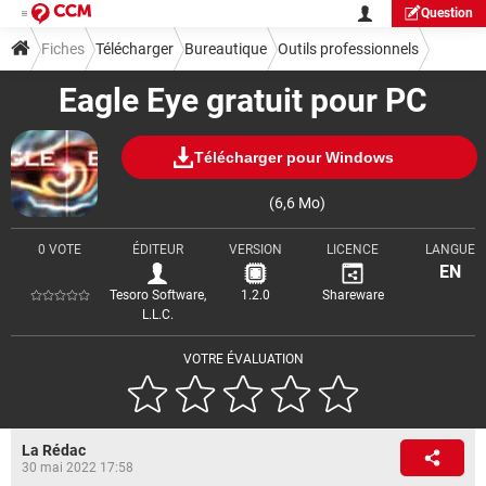
Question
Fiches
Télécharger
Bureautique
Outils professionnels
Eagle Eye gratuit pour PC
Télécharger pour Windows
(6,6 Mo)
0 VOTE
ÉDITEUR
VERSION
LICENCE
LANGUE
EN
Tesoro Software,
1.2.0
Shareware
L.L.C.
VOTRE ÉVALUATION
La Rédac
30 mai 2022 17:58