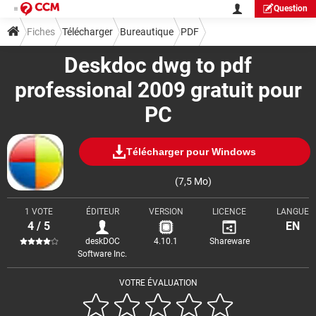
Question
Fiches
Télécharger
Bureautique
PDF
Deskdoc dwg to pdf
professional 2009 gratuit pour
PC
Télécharger pour Windows
(7,5 Mo)
1 VOTE
ÉDITEUR
VERSION
LICENCE
LANGUE
4 / 5
EN
deskDOC
4.10.1
Shareware
Software Inc.
VOTRE ÉVALUATION