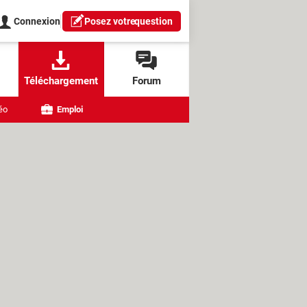
Connexion
Posez votre
question
Téléchargement
Forum
éo
Emploi