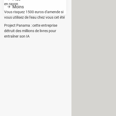
en rayon
Moins
Vous risquez 1500 euros d'amende si
vous utilisez de l'eau chez vous cet été
Project Panama : cette entreprise
e d’enchaînement.
détruit des millions de livres pour
entraîner son IA
 d’ambiance dans vos soirées :
morceaux. Pour cela, il vous suffit