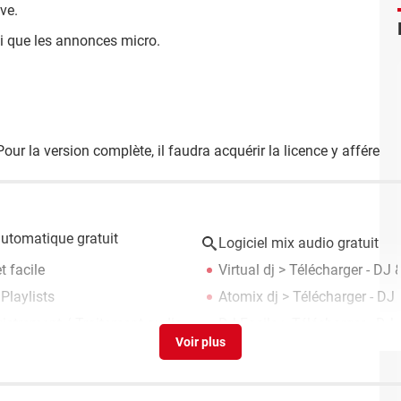
ive.
nsi que les annonces micro.
our la version complète, il faudra acquérir la licence y afférente
utomatique gratuit
Logiciel mix audio gratuit
t facile
Virtual dj
> Télécharger - DJ 
Playlists
Atomix dj
> Télécharger - DJ
istrement / Traitement audio
DJ Facile
> Télécharger - DJ