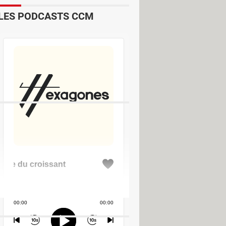
LES PODCASTS CCM
.
& Karaoké
 & Karaoké
 & Karaoké