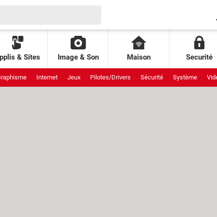
pplis & Sites
Image & Son
Maison
Securité
raphisme
Internet
Jeux
Pilotes/Drivers
Sécurité
Système
Vid