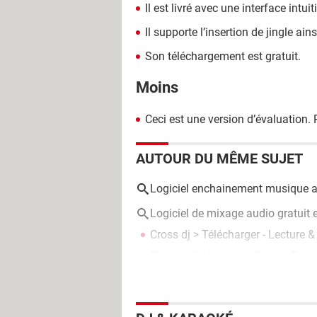
Il est livré avec une interface intuit
Il supporte l’insertion de jingle ai
Son téléchargement est gratuit.
Moins
Ceci est une version d’évaluation. P
AUTOUR DU MÊME SUJET
Logiciel enchainement musique a
Logiciel de mixage audio gratuit e
Cross dj
> Télécharger - Lecture & 
Platine dj debutant
>
Forum Enreg