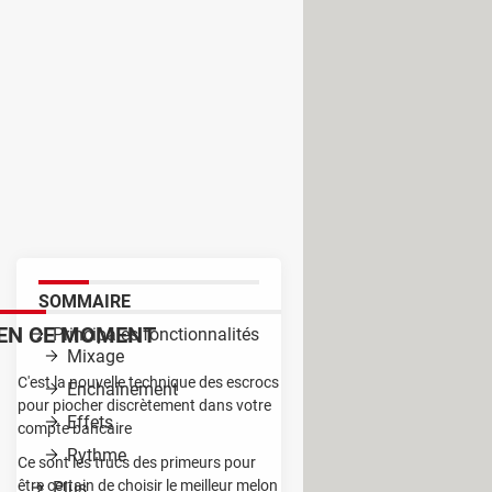
nières années, des logiciels de
ation au grand public.
SOMMAIRE
EN CE MOMENT
Principales fonctionnalités
Mixage
C'est la nouvelle technique des escrocs
Enchaînement
pour piocher discrètement dans votre
Effets
compte bancaire
Rythme
Ce sont les trucs des primeurs pour
être certain de choisir le meilleur melon
Plus