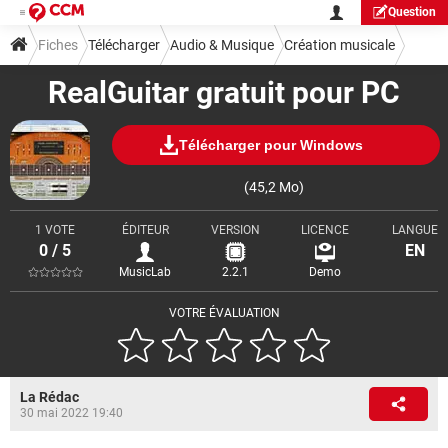
Question
Fiches
Télécharger
Audio & Musique
Création musicale
RealGuitar gratuit pour PC
Télécharger pour Windows
(45,2 Mo)
1 VOTE
ÉDITEUR
VERSION
LICENCE
LANGUE
0 / 5
EN
MusicLab
2.2.1
Demo
VOTRE ÉVALUATION
La Rédac
30 mai 2022 19:40