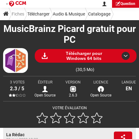
Question
Fiches
Télécharger
Audio & Musique
Catalogage
MusicBrainz Picard gratuit pour
PC
Télécharger pour
Windows 64 bits
(30,5 Mo)
3 VOTES
ÉDITEUR
VERSION
LICENCE
LANGUE
2.3 / 5
EN
Open Source
2.6.3
Open Source
VOTRE ÉVALUATION
La Rédac