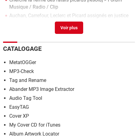
Musique / Radio / Clip
Auchan, Carrefour, Leclerc et Picard assignés en justice
pour discrimination numérique
> Guide
CATALOGAGE
MetatOGGer
MP3-Check
Tag and Rename
Abander MP3 Image Extractor
Audio Tag Tool
EasyTAG
Cover XP
My Cover CD for iTunes
Album Artwork Locator