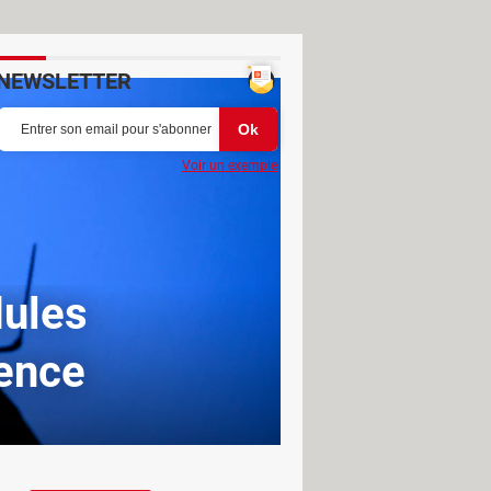
NEWSLETTER
Voir un exemple
dules
gence