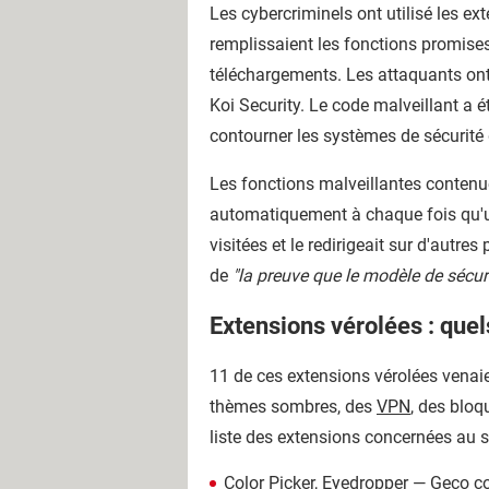
Les cybercriminels ont utilisé les e
remplissaient les fonctions promises
téléchargements. Les attaquants on
Koi Security. Le code malveillant a é
contourner les systèmes de sécurité 
Les fonctions malveillantes contenue
automatiquement à chaque fois qu'un 
visitées et le redirigeait sur d'autr
de
"la preuve que le modèle de sécu
Extensions vérolées : quels
11 de ces extensions vérolées venai
thèmes sombres, des
VPN
, des bloq
liste des extensions concernées au 
Color Picker, Eyedropper — Geco co