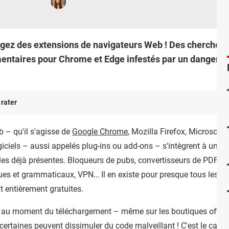
gez des extensions de navigateurs Web ! Des chercheur
ntaires pour Chrome et Edge infestés par un dangereux
 rater
 – qu'il s'agisse de
Google Chrome
, Mozilla Firefox, Microsoft
ogiciels – aussi appelés plug-ins ou add-ons – s'intègrent à un 
les déjà présentes. Bloqueurs de pubs, convertisseurs de PDF, ou
es et grammaticaux, VPN… Il en existe pour presque tous les besoi
nt entièrement gratuites.
ilant au moment du téléchargement – même sur les boutiques offi
certaines peuvent dissimuler du code malveillant ! C'est le cas d