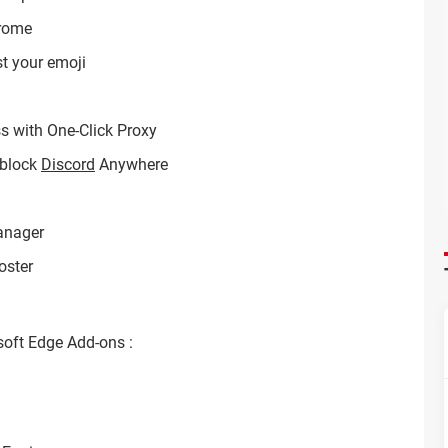
hrome
t your emoji
 with One-Click Proxy
nblock
Discord
Anywhere
anager
oster
osoft Edge Add-ons :