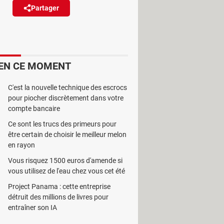
Partager
Réagir
s en cybersécurité ont
 malware. Il faut supprimer
EN CE MOMENT
C'est la nouvelle technique des escrocs
pour piocher discrètement dans votre
compte bancaire
Ce sont les trucs des primeurs pour
 Edge ou Safari – séduisent par leur
être certain de choisir le meilleur melon
programme pour lui apporter de
en rayon
tils de gestion des onglets ou de
Vous risquez 1500 euros d'amende si
ns et tous les profils. Et le
vous utilisez de l'eau chez vous cet été
Project Panama : cette entreprise
détruit des millions de livres pour
cielles comme le Chrome Web Store
entraîner son IA
e ces 18 extensions vérolées,