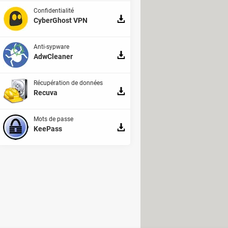
Confidentialité
CyberGhost VPN
Anti-sypware
AdwCleaner
Récupération de données
Recuva
Mots de passe
KeePass
. Si vous avez installé une de ces
s permet d'effectuer un premier tri,
ut aussi penser à vérifier
rité totale, comme ici – et à faire
 ne reconnaissez pas (voir notre
fiche