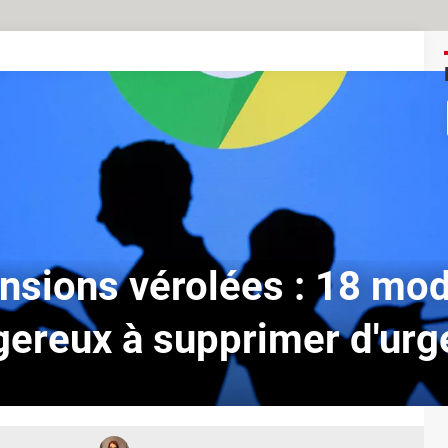
nsions vérolées : 18 mo
ereux à supprimer d'ur