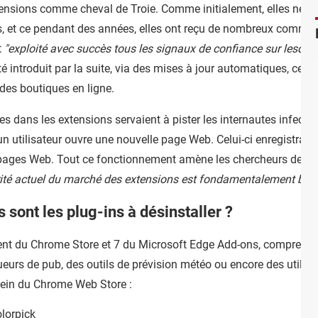
xtensions comme cheval de Troie. Comme initialement, elles ne c
, et ce pendant des années, elles ont reçu de nombreux commenta
t
"exploité avec succès tous les signaux de confiance sur lesquels
té introduit par la suite, via des mises à jour automatiques, ce 
des boutiques en ligne.
s dans les extensions servaient à pister les internautes infectés
utilisateur ouvre une nouvelle page Web. Celui-ci enregistrait a
es pages Web. Tout ce fonctionnement amène les chercheurs de Koi 
rité actuel du marché des extensions est fondamentalement bris
 sont les plug-ins à désinstaller ?
ent du Chrome Store et 7 du Microsoft Edge Add-ons, comprenant 
ueurs de pub, des outils de prévision météo ou encore des utilitai
sein du Chrome Web Store :
lorpick