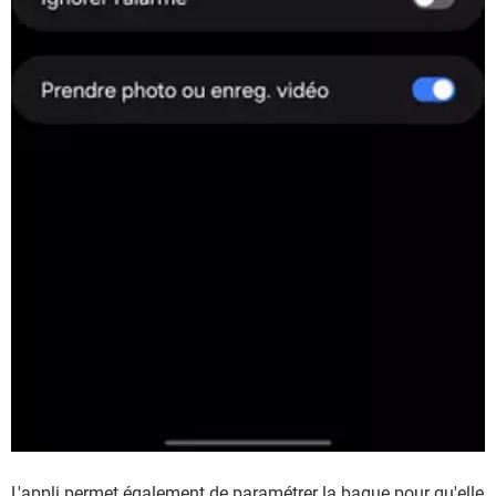
L'appli permet également de paramétrer la bague pour qu'elle