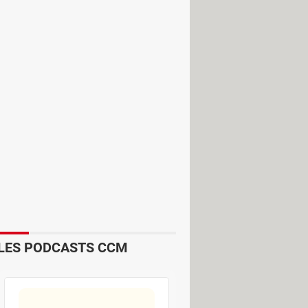
iterranée Infection de Marseille
e exposition de trois minutes suffit
LES PODCASTS CCM