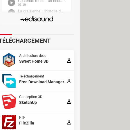
age, aspiration…– pour s'en
ères sur les surfaces concernées,
avant de recourir aux procédés
linthes, les lattes en bois et les
TÉLÉCHARGEMENT
Architecture-déco
Sweet Home 3D
Téléchargement
Free Download Manager
Conception 3D
SketchUp
FTP
FileZilla