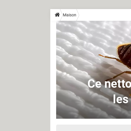
Maison
Ce netto
les