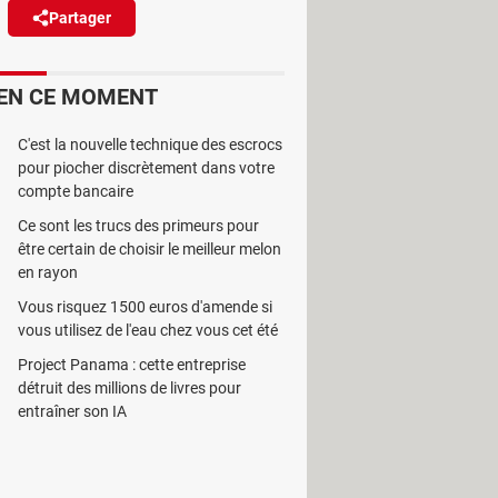
Partager
Réagir
(3)
EN CE MOMENT
unaises de lit. Naturel et non
C'est la nouvelle technique des escrocs
pour piocher discrètement dans votre
compte bancaire
Ce sont les trucs des primeurs pour
être certain de choisir le meilleur melon
 français. Ces insectes minuscules,
en rayon
ue. Provoquant démangeaisons,
Vous risquez 1500 euros d'amende si
vous utilisez de l'eau chez vous cet été
Project Panama : cette entreprise
r autant garantir une élimination
détruit des millions de livres pour
ent d'en ramener avec eux lors de
entraîner son IA
nomiques.
 se démarque : la terre de