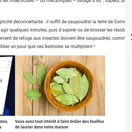
es insecticides – ou mécaniques – lavage à 60°, vapeur, bross
licité déconcertante : il suffit de saupoudrer la terre de Sommi
gir quelques minutes, puis d'aspirer ou de brosser les résidus 
rvent de refuge aux insectes doivent être saupoudrés, comme les p
 oublier un pour que ces bestioles se multiplient !
xtes,
Vous avez tout intérêt à faire brûler des feuilles
s
de laurier dans votre maison