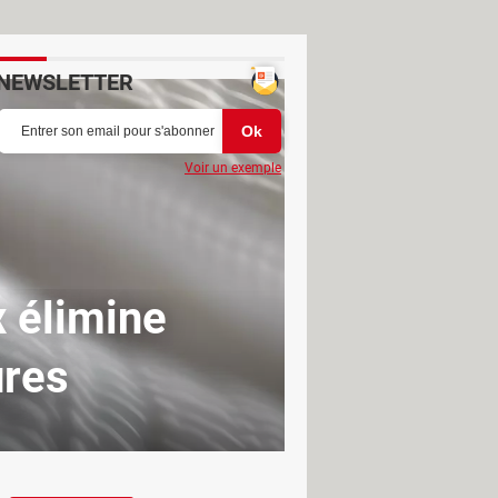
NEWSLETTER
Voir un exemple
x élimine
ures