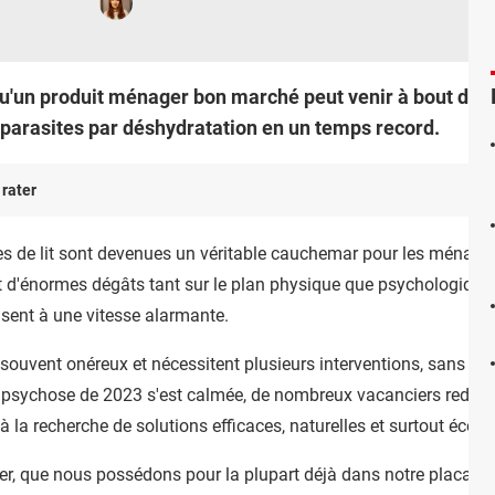
'un produit ménager bon marché peut venir à bout des p
s parasites par déshydratation en un temps record.
 rater
s de lit sont devenues un véritable cauchemar pour les ménages
ent d'énormes dégâts tant sur le plan physique que psychologiq
isent à une vitesse alarmante.
souvent onéreux et nécessitent plusieurs interventions, sans pou
a psychose de 2023 s'est calmée, de nombreux vacanciers redout
t à la recherche de solutions efficaces, naturelles et surtout éco
lier, que nous possédons pour la plupart déjà dans notre placard,