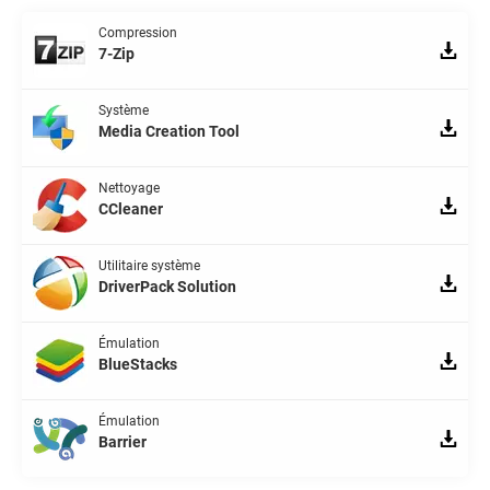
Compression
7-Zip
Système
Media Creation Tool
Nettoyage
CCleaner
Utilitaire système
DriverPack Solution
Émulation
BlueStacks
Émulation
Barrier