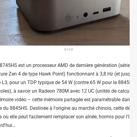
© CCM
 8745HS est un processeur AMD de dernière génération (série 80
ture Zen 4 de type Hawk Point) fonctionnant à 3,8 Hz (et jusqu'
 L3, pour un TDP typique de 54 W (contre 65 W pour le 8845HS)
les), à savoir un Radeon 780M avec 12 UC (unités de calcul) tou
oire vidéo – cette mémoire partagée est paramétrable dans le Bi
 du 8845HS. Destinée à l'origine au marché chinois, cette décli
ù elle peut facilement remplacer son aînée, hormis pour l'IA loc
rd'hui…