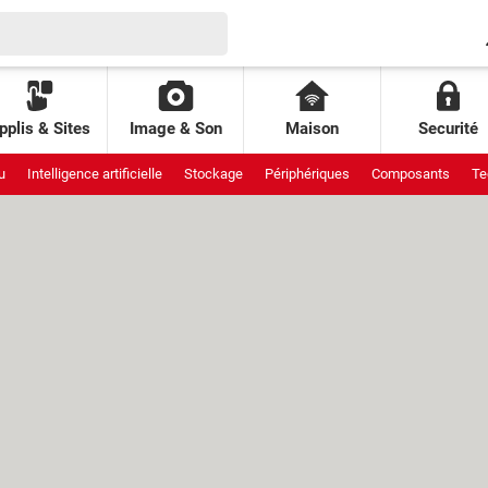
pplis & Sites
Image & Son
Maison
Securité
u
Intelligence artificielle
Stockage
Périphériques
Composants
Te