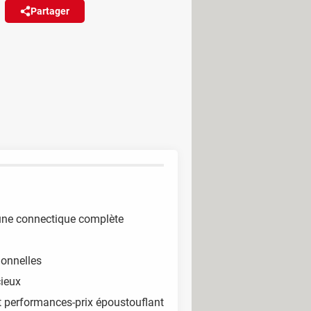
Partager
Réagir
(6)
dèle, cette nouvelle version de
r mini PC du moment !
une connectique complète
onnelles
cieux
 performances-prix époustouflant