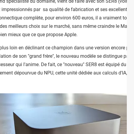
nd spécialiste du domaine, vient de faire avec son SER8 (voir
no
impressionnés par sa qualité de fabrication et ses excellentes p
ectique complète, pour environ 600 euros, il a vraiment tout po
n des meilleurs choix sur le marché, sans même craindre le Mac mi
ien mieux que ce que propose Apple.
 plus loin en déclinant ce champion dans une version encore plus
llation de son "grand frère", le nouveau modèle se distingue par un
esseur qui l'anime. De fait, ce "nouveau" SER8 est équipé du R
ement dépourvue du NPU, cette unité dédiée aux calculs d'IA, tout