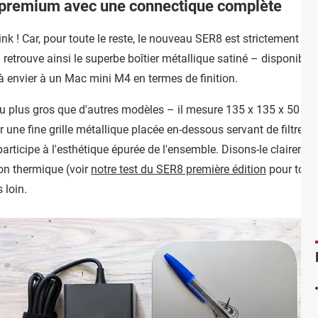
 premium avec une connectique complète
link ! Car, pour toute le reste, le nouveau SER8 est strictement id
n retrouve ainsi le superbe boîtier métallique satiné – disponible 
n à envier à un Mac mini M4 en termes de finition.
 plus gros que d'autres modèles – il mesure 135 x 135 x 50 mm 
 une fine grille métallique placée en-dessous servant de filtre à p
i participe à l'esthétique épurée de l'ensemble. Disons-le claireme
ion thermique (voir
notre test du SER8 première édition
pour tous 
 loin.