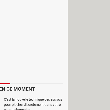
entique à l'ancien – toujours en vente
en deux couleurs, argent et gris –, à
–, il se distingue d'abord par son
oussière et libérant les flancs
nt, on adore ! L'ensemble est associé
les détails) qui se révèle diablement
EN CE MOMENT
C'est la nouvelle technique des escrocs
pour piocher discrètement dans votre
compte bancaire