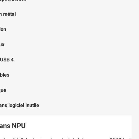
en métal
ion
ux
USB 4
bles
que
s logiciel inutile
sans NPU