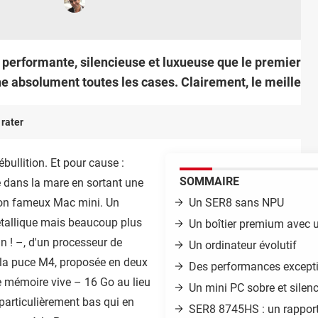
performante, silencieuse et luxueuse que le premier mo
he absolument toutes les cases. Clairement, le meilleu
 rater
ébullition. Et pour cause :
SOMMAIRE
vé dans la mare en sortant une
son fameux Mac mini. Un
Un SER8 sans NPU
étallique mais beaucoup plus
Un boîtier premium avec 
in ! –, d'un processeur de
Un ordinateur évolutif
– la puce M4, proposée en deux
Des performances excepti
 mémoire vive – 16 Go au lieu
Un mini PC sobre et silen
t particulièrement bas qui en
SER8 8745HS : un rapport