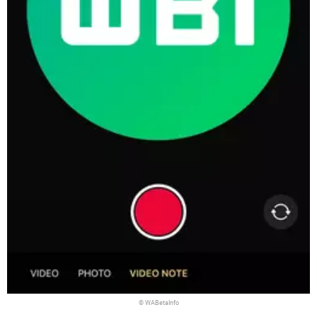
© WABetaInfo