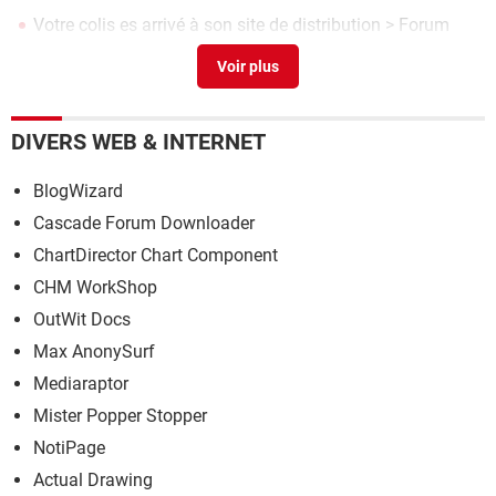
Votre colis es arrivé à son site de distribution
>
Forum
Consommation & Internet
J'ai choisis TNT livraison sous 24h j'aimerais avoir des
avis..
[résolu] >
Forum Consommation & Internet
Que veut dire Votre colis est arrivé sur notre agence région
DIVERS WEB & INTERNET
>
Forum Consommation & Internet
BlogWizard
Cascade Forum Downloader
ChartDirector Chart Component
CHM WorkShop
OutWit Docs
Max AnonySurf
Mediaraptor
Mister Popper Stopper
NotiPage
Actual Drawing